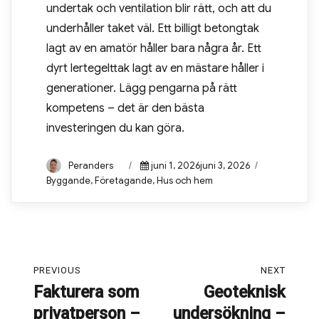
undertak och ventilation blir rätt, och att du
underhåller taket väl. Ett billigt betongtak
lagt av en amatör håller bara några år. Ett
dyrt lertegelttak lagt av en mästare håller i
generationer. Lägg pengarna på rätt
kompetens – det är den bästa
investeringen du kan göra.
Author
Peranders
Posted
juni 1, 2026juni 3, 2026
Categories
on
Byggande
,
Företagande
,
Hus och hem
Inläggsnavigering
PREVIOUS
NEXT
Fakturera som
Geoteknisk
Previous
Next
privatperson –
undersökning –
post:
post: