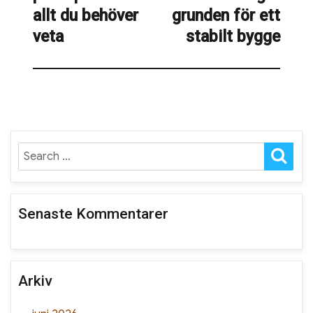
allt du behöver
grunden för ett
veta
stabilt bygge
SE
Search
for:
Senaste Kommentarer
Arkiv