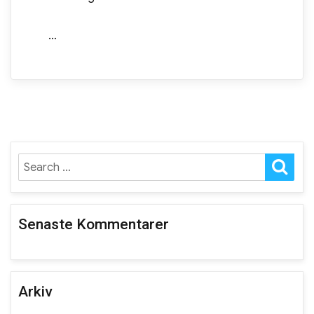
…
SE
Search
for:
Senaste Kommentarer
Arkiv