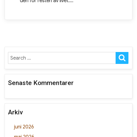
den för resten av livet.…
SE
Search
for:
Senaste Kommentarer
Arkiv
juni 2026