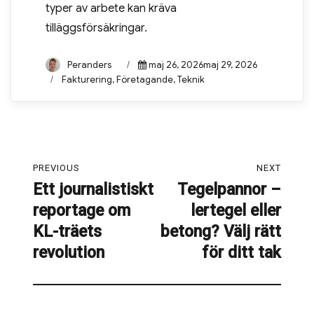
typer av arbete kan kräva
tilläggsförsäkringar.
Author
Peranders
Posted
maj 26, 2026maj 29, 2026
on
Categories
Fakturering
,
Företagande
,
Teknik
Inläggsnavigering
PREVIOUS
NEXT
Ett journalistiskt
Tegelpannor –
Previous
Next
reportage om
lertegel eller
post:
post:
KL-träets
betong? Välj rätt
revolution
för ditt tak