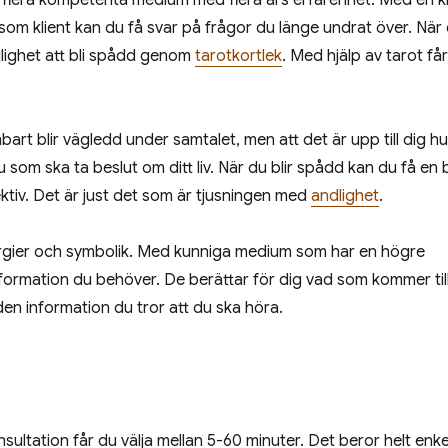
 flera kompetenta medium med flera års erfarenhet. Med en k
som klient kan du få svar på frågor du länge undrat över. När
jlighet att bli spådd genom
tarotkortlek
. Med hjälp av tarot få
bart blir vägledd under samtalet, men att det är upp till dig h
u som ska ta beslut om ditt liv. När du blir spådd kan du få en 
ktiv. Det är just det som är tjusningen med
andlighet
.
nergier och symbolik. Med kunniga medium som har en högre
information du behöver. De berättar för dig vad som kommer til
 den information du tror att du ska höra.
sultation får du välja mellan 5-60 minuter. Det beror helt enke