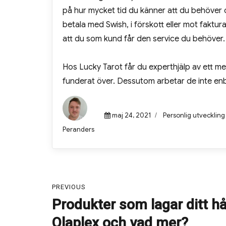
på hur mycket tid du känner att du behöver o
betala med Swish, i förskott eller mot faktura
att du som kund får den service du behöver. D
Hos Lucky Tarot får du experthjälp av ett m
funderat över. Dessutom arbetar de inte en
Posted
maj 24, 2021
Categories
Personlig utveckling
on
Author
Peranders
Inläggsnavigering
PREVIOUS
Produkter som lagar ditt hå
Previous
post:
Olaplex och vad mer?