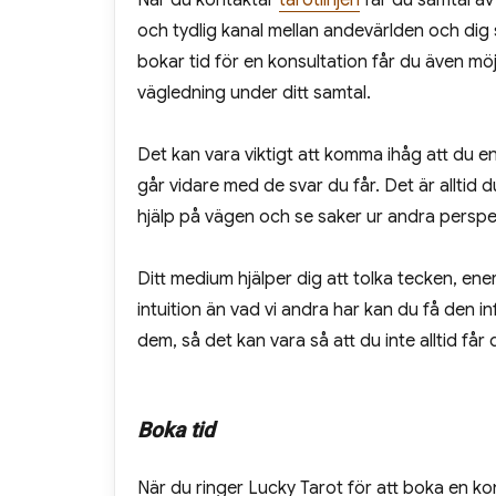
När du kontaktar
tarotlinjen
får du samtal av
och tydlig kanal mellan andevärlden och dig 
bokar tid för en konsultation får du även mö
vägledning under ditt samtal.
Det kan vara viktigt att komma ihåg att du en
går vidare med de svar du får. Det är alltid d
hjälp på vägen och se saker ur andra perspe
Ditt medium hjälper dig att tolka tecken, e
intuition än vad vi andra har kan du få den 
dem, så det kan vara så att du inte alltid får
Boka tid
När du ringer Lucky Tarot för att boka en kon