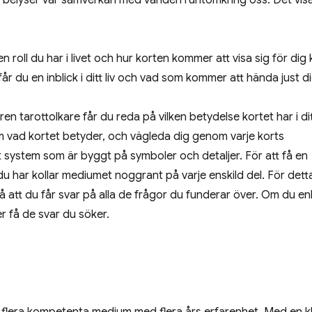
kan belyser vår samverkan med världen runtomkring oss. Det vis
ken roll du har i livet och hur korten kommer att visa sig för dig
år du en inblick i ditt liv och vad som kommer att hända just di
en tarottolkare får du reda på vilken betydelse kortet har i ditt
om vad kortet betyder, och vägleda dig genom varje korts
vet system som är byggt på symboler och detaljer. För att få en
du har kollar mediumet noggrant på varje enskild del. För dett
så att du får svar på alla de frågor du funderar över. Om du e
r få de svar du söker.