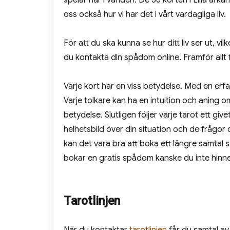
spelar här i världen. De 56 korten i Lilla ar
oss också hur vi har det i vårt vardagliga liv.
För att du ska kunna se hur ditt liv ser ut, vil
du kontakta din spådom online. Framför allt f
Varje kort har en viss betydelse. Med en erfar
Varje tolkare kan ha en intuition och aning 
betydelse. Slutligen följer varje tarot ett gi
helhetsbild över din situation och de frågor 
kan det vara bra att boka ett längre samtal 
bokar en gratis spådom kanske du inte hinne
Tarotlinjen