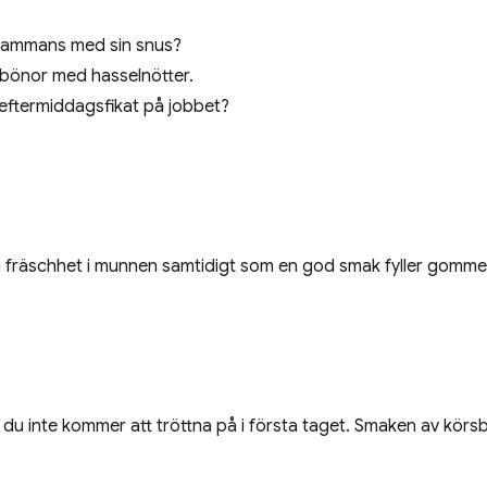
lsammans med sin snus?
bönor med hasselnötter.
l eftermiddagsfikat på jobbet?
n fräschhet i munnen samtidigt som en god smak fyller gomme
u inte kommer att tröttna på i första taget. Smaken av körs