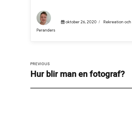
Posted
oktober 26, 2020
Categories
Rekreation och
on
Author
Peranders
Inläggsnavigering
PREVIOUS
Hur blir man en fotograf?
Previous
post: