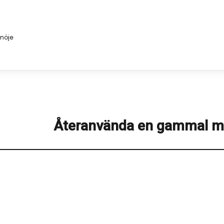
 nöje
Återanvända en gammal mo
Next
post: